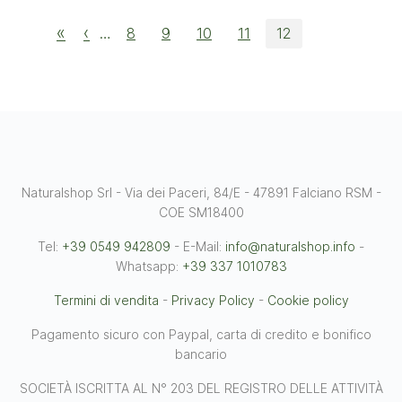
«
‹
…
8
9
10
11
12
Naturalshop Srl - Via dei Paceri, 84/E - 47891 Falciano RSM -
COE SM18400
Tel:
+39 0549 942809
- E-Mail:
info@naturalshop.info
-
Whatsapp:
+39 337 1010783
Termini di vendita
-
Privacy Policy
-
Cookie policy
Pagamento sicuro con Paypal, carta di credito e bonifico
bancario
SOCIETÀ ISCRITTA AL N° 203 DEL REGISTRO DELLE ATTIVITÀ