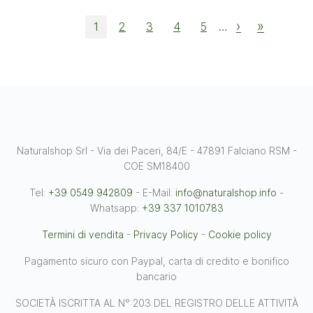
›
»
1
2
3
4
5
…
Naturalshop Srl - Via dei Paceri, 84/E - 47891 Falciano RSM -
COE SM18400
Tel:
+39 0549 942809
- E-Mail:
info@naturalshop.info
-
Whatsapp:
+39 337 1010783
Termini di vendita
-
Privacy Policy
-
Cookie policy
Pagamento sicuro con Paypal, carta di credito e bonifico
bancario
SOCIETÀ ISCRITTA AL N° 203 DEL REGISTRO DELLE ATTIVITÀ