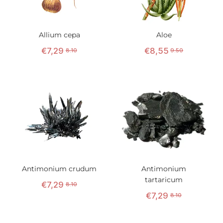
Allium cepa
Aloe
€
7
,
29
€
8
,
55
8.10
9.50
Antimonium crudum
Antimonium
tartaricum
€
7
,
29
8.10
€
7
,
29
8.10