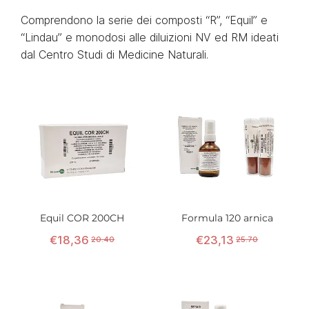
Comprendono la serie dei composti “R”, “Equil” e
“Lindau” e monodosi alle diluizioni NV ed RM ideati
dal Centro Studi di Medicine Naturali.
Equil COR 200CH
Formula 120 arnica
€
18
,
36
€
23
,
13
20.40
25.70