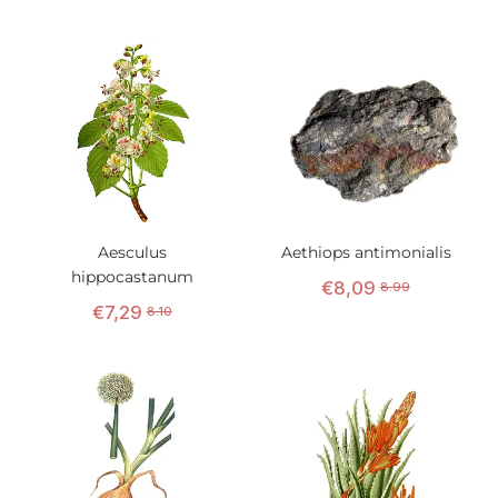
Aesculus
Aethiops antimonialis
hippocastanum
€
8
,
09
8.99
€
7
,
29
8.10