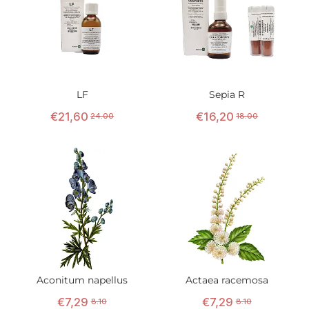
LF
Sepia R
€
21
,
60
€
16
,
20
24.00
18.00
Aconitum napellus
Actaea racemosa
€
7
,
29
€
7
,
29
8.10
8.10