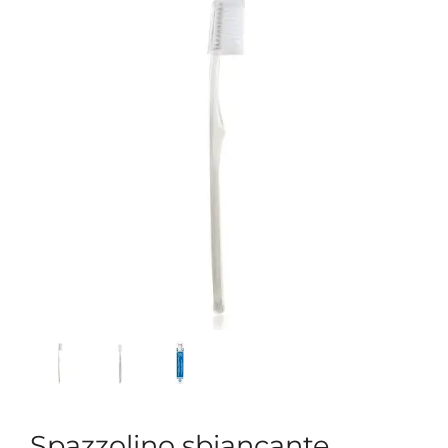
Spazzolino sbiancante